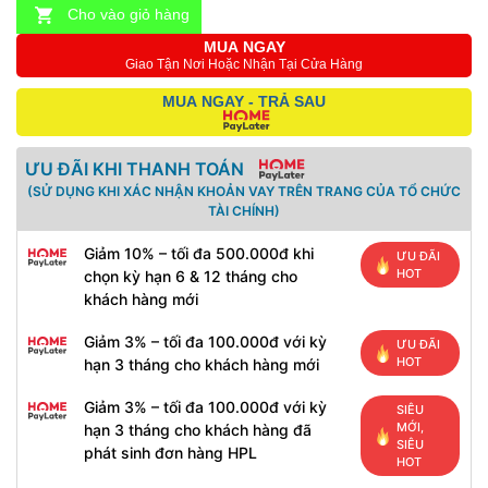
Cho vào giỏ hàng
MUA NGAY
Giao Tận Nơi Hoặc Nhận Tại Cửa Hàng
MUA NGAY - TRẢ SAU
ƯU ĐÃI KHI THANH TOÁN
(SỬ DỤNG KHI XÁC NHẬN KHOẢN VAY TRÊN TRANG CỦA TỔ CHỨC
TÀI CHÍNH)
Giảm 10% – tối đa 500.000đ khi
ƯU ĐÃI
HOT
chọn kỳ hạn 6 & 12 tháng cho
khách hàng mới
Giảm 3% – tối đa 100.000đ với kỳ
ƯU ĐÃI
HOT
hạn 3 tháng cho khách hàng mới
Giảm 3% – tối đa 100.000đ với kỳ
SIÊU
MỚI,
hạn 3 tháng cho khách hàng đã
SIÊU
phát sinh đơn hàng HPL
HOT