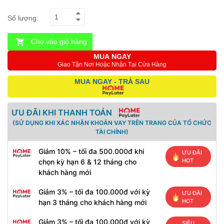
Số lượng:
Cho vào giỏ hàng
MUA NGAY
Giao Tận Nơi Hoặc Nhận Tại Cửa Hàng
MUA NGAY - TRẢ SAU
ƯU ĐÃI KHI THANH TOÁN
(SỬ DỤNG KHI XÁC NHẬN KHOẢN VAY TRÊN TRANG CỦA TỔ CHỨC
TÀI CHÍNH)
Giảm 10% – tối đa 500.000đ khi
ƯU ĐÃI
HOT
chọn kỳ hạn 6 & 12 tháng cho
khách hàng mới
Giảm 3% – tối đa 100.000đ với kỳ
ƯU ĐÃI
HOT
hạn 3 tháng cho khách hàng mới
Giảm 3% – tối đa 100.000đ với kỳ
SIÊU