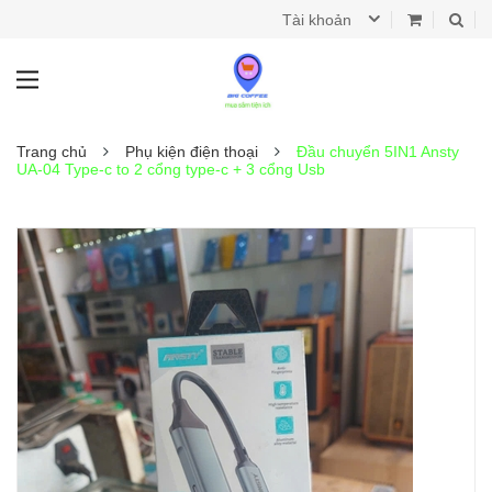
Tài khoản
Trang chủ
Phụ kiện điện thoại
Đầu chuyển 5IN1 Ansty
UA-04 Type-c to 2 cổng type-c + 3 cổng Usb