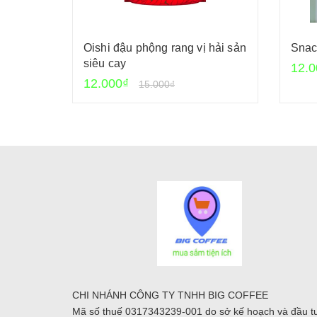
Oishi đậu phộng rang vị hải sản
Snac
siêu cay
12.0
12.000₫
15.000₫
CHI NHÁNH CÔNG TY TNHH BIG COFFEE
Mã số thuế 0317343239-001 do sở kế hoạch và đầu t