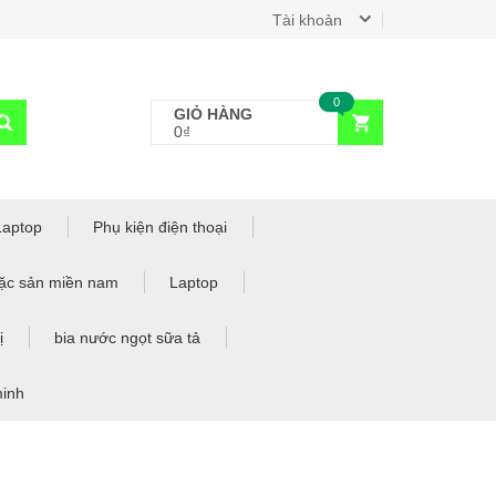
Tài khoản
0
GIỎ HÀNG
0₫
Laptop
Phụ kiện điện thoại
ặc sản miền nam
Laptop
ị
bia nước ngọt sữa tả
minh