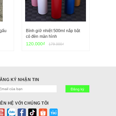
 gấu
Bình giữ nhiệt 500ml nắp bật
Bình gi
có đèn màn hình
350ml
120.000₫
95.000
179.000₫
ĂNG KÝ NHẬN TIN
Đăng ký
IÊN HỆ VỚI CHÚNG TÔI