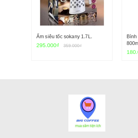
Ấm siêu tốc sokany 1.7L.
Bình 
800m
295.000₫
359.000₫
180.