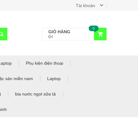
Tài khoản
0
GIỎ HÀNG
0₫
Laptop
Phụ kiện điện thoại
ặc sản miền nam
Laptop
ị
bia nước ngọt sữa tả
minh