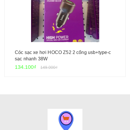
Cóc sạc xe hơi HOCO Z52 2 cổng usb+type-c
sạc nhanh 38W
134.100₫
149.000₫