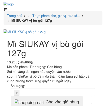
Trang chủ
Thực phẩm khô, gia vị, sữa tả...
Mì SIUKAY vị bò gói 127g
Mì SIUKAY vị bò gói
127g
13.200₫
15.000₫
Mã sản phẩm:
Tình trạng:
Còn hàng
Sợi mì vàng dai ngon hòa quyện vào nước
súp mì SiuKay vị bò đậm đà thấm đẫm từng sợi hấp dẫn
cùng hương thơm lừng quyến rũ ngất ngây.
Số lượng:
Cho vào giỏ hàng