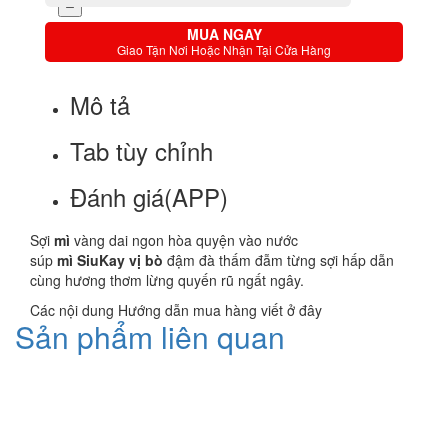
MUA NGAY
Giao Tận Nơi Hoặc Nhận Tại Cửa Hàng
Mô tả
Tab tùy chỉnh
Đánh giá(APP)
Sợi
mì
vàng dai ngon hòa quyện vào nước
súp
mì
SiuKay
vị
bò
đậm đà thấm đẫm từng sợi hấp dẫn
cùng hương thơm lừng quyến rũ ngất ngây.
Các nội dung Hướng dẫn mua hàng viết ở đây
Sản phẩm liên quan