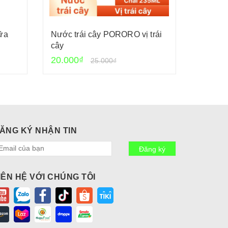
ữa
Nước trái cây PORORO vị trái
Xốt gia
cây
Cholim
20.000₫
24.000
25.000₫
ĂNG KÝ NHẬN TIN
Đăng ký
IÊN HỆ VỚI CHÚNG TÔI