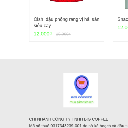
Oishi đậu phộng rang vị hải sản
Snac
siêu cay
12.0
12.000₫
15.000₫
CHI NHÁNH CÔNG TY TNHH BIG COFFEE
Mã số thuế 0317343239-001 do sở kế hoạch và đầu t