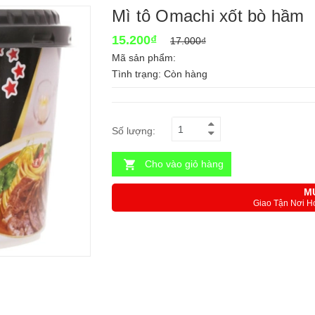
Mì tô Omachi xốt bò hầm
15.200₫
17.000₫
Mã sản phẩm:
Tình trạng:
Còn hàng
Số lượng:
Cho vào giỏ hàng
M
Giao Tận Nơi H