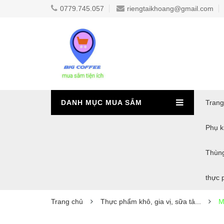
0779.745.057
riengtaikhoang@gmail.com
DANH MỤC MUA SẮM
Trang
Phụ ki
Thùn
thực 
Trang chủ
Thực phẩm khô, gia vị, sữa tả...
M