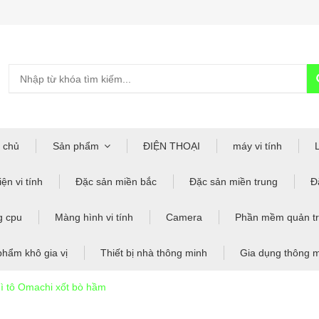
 chủ
Sản phẩm
ĐIỆN THOẠI
máy vi tính
ện vi tính
Đặc sản miền bắc
Đặc sản miền trung
Đ
g cpu
Màng hình vi tính
Camera
Phần mềm quản tr
phẩm khô gia vị
Thiết bị nhà thông minh
Gia dụng thông 
ì tô Omachi xốt bò hầm