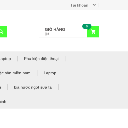
Tài khoản
0
GIỎ HÀNG
0₫
Laptop
Phụ kiện điện thoại
ặc sản miền nam
Laptop
ị
bia nước ngọt sữa tả
minh