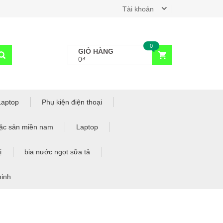
Tài khoản
0
GIỎ HÀNG
0₫
Laptop
Phụ kiện điện thoại
ặc sản miền nam
Laptop
ị
bia nước ngọt sữa tả
minh