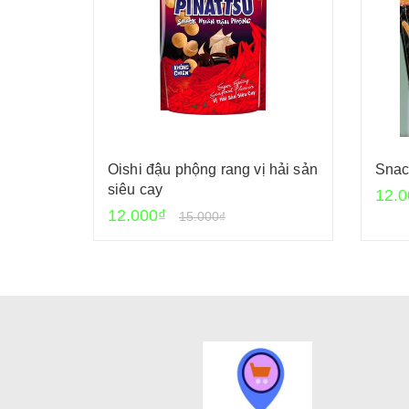
Oishi đậu phộng rang vị hải sản
Snac
siêu cay
12.0
12.000₫
15.000₫