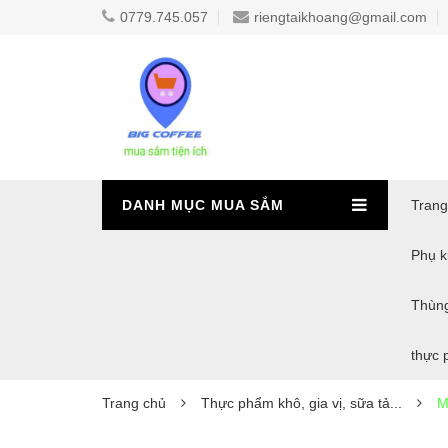
0779.745.057
riengtaikhoang@gmail.com
DANH MỤC MUA SẮM
Trang
Phụ ki
Thùn
thực 
Trang chủ
Thực phẩm khô, gia vị, sữa tả...
M