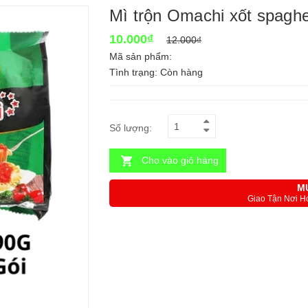
Mì trộn Omachi xốt spaghe
10.000₫
12.000₫
Mã sản phẩm:
Tình trạng:
Còn hàng
Số lượng:
Cho vào giỏ hàng
M
Giao Tận Nơi H