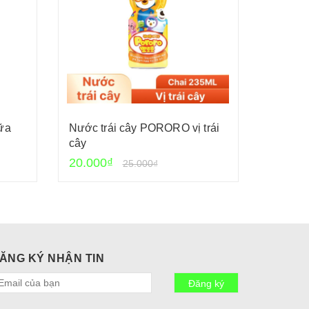
ữa
Nước trái cây PORORO vị trái
Xốt gia
cây
Cholim
20.000₫
24.000
25.000₫
ĂNG KÝ NHẬN TIN
Đăng ký