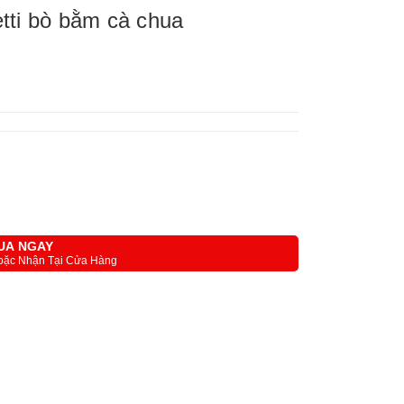
tti bò bằm cà chua
UA NGAY
oặc Nhận Tại Cửa Hàng