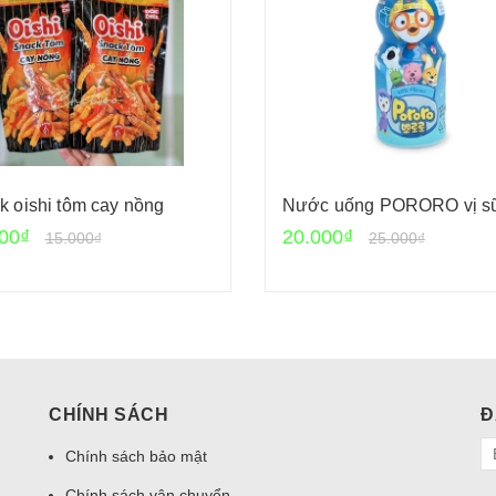
k oishi tôm cay nồng
Nước uống PORORO vị s
00₫
20.000₫
15.000₫
25.000₫
CHÍNH SÁCH
Đ
Chính sách bảo mật
Chính sách vận chuyển