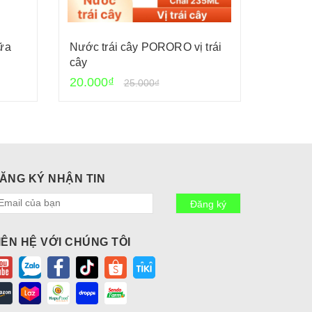
ữa
Nước trái cây PORORO vị trái
Xốt gia
cây
Cholim
20.000₫
24.000
25.000₫
ĂNG KÝ NHẬN TIN
Đăng ký
IÊN HỆ VỚI CHÚNG TÔI