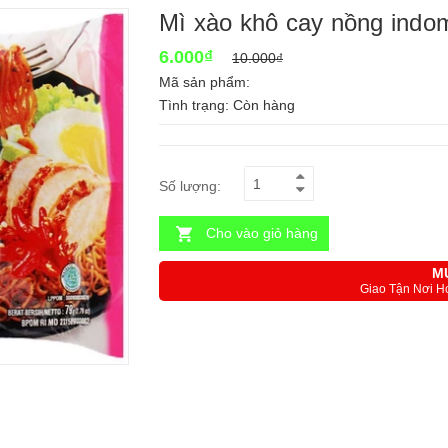
Mì xào khô cay nồng indo
6.000₫
10.000₫
Mã sản phẩm:
Tình trạng:
Còn hàng
Số lượng:
Cho vào giỏ hàng
M
Giao Tận Nơi H