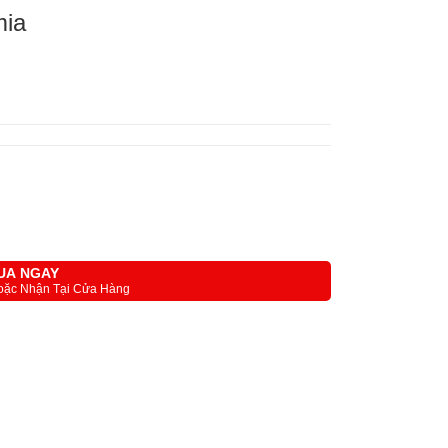
mia
UA NGAY
oặc Nhận Tại Cửa Hàng