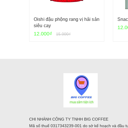
Oishi đậu phộng rang vị hải sản
Snac
siêu cay
12.0
12.000₫
15.000₫
CHI NHÁNH CÔNG TY TNHH BIG COFFEE
Mã số thuế 0317343239-001 do sở kế hoạch và đầu t