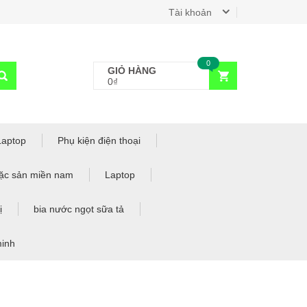
Tài khoản
0
GIỎ HÀNG
0₫
Laptop
Phụ kiện điện thoại
ặc sản miền nam
Laptop
ị
bia nước ngọt sữa tả
minh