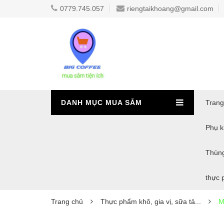
0779.745.057
riengtaikhoang@gmail.com
DANH MỤC MUA SẮM
Trang
Phụ ki
Thùn
thực 
Trang chủ
Thực phẩm khô, gia vị, sữa tả...
M