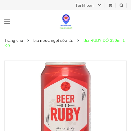
Tài khoản
Trang chủ
bia nước ngọt sữa tả.
Bia RUBY ĐỎ 330ml 1
lon