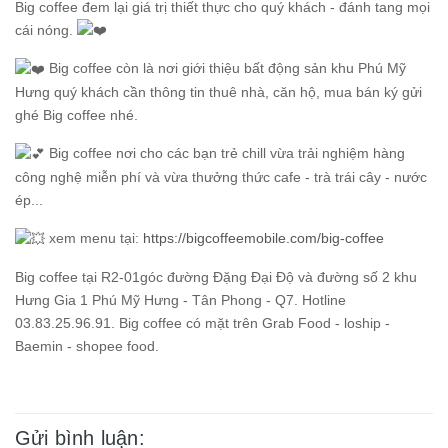
Big coffee đem lại giá trị thiết thực cho quý khách - đánh tang mọi
cái nóng.
Big coffee còn là nơi giới thiệu bất động sản khu Phú Mỹ
Hưng quý khách cần thông tin thuê nhà, căn hộ, mua bán ký gửi
ghé Big coffee nhé.
Big coffee nơi cho các bạn trẻ chill vừa trải nghiệm hàng
công nghệ miễn phí và vừa thưởng thức cafe - trà trái cây - nước
ép...
xem menu tại:
https://bigcoffeemobile.com/big-coffee
Big coffee tại R2-01góc đường Đặng Đại Độ và đường số 2 khu
Hưng Gia 1 Phú Mỹ Hưng - Tân Phong - Q7. Hotline
03.83.25.96.91. Big coffee có mặt trên Grab Food - loship -
Baemin - shopee food.
Gửi bình luận: