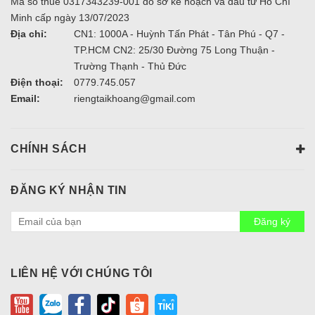
Mã số thuế 0317343239-001 do sở kế hoạch và đầu tư Hồ Chí
Minh cấp ngày 13/07/2023
Địa chỉ:
CN1: 1000A - Huỳnh Tấn Phát - Tân Phú - Q7 -
TP.HCM CN2: 25/30 Đường 75 Long Thuận -
Trường Thạnh - Thủ Đức
Điện thoại:
0779.745.057
Email:
riengtaikhoang@gmail.com
CHÍNH SÁCH
ĐĂNG KÝ NHẬN TIN
Đăng ký
LIÊN HỆ VỚI CHÚNG TÔI