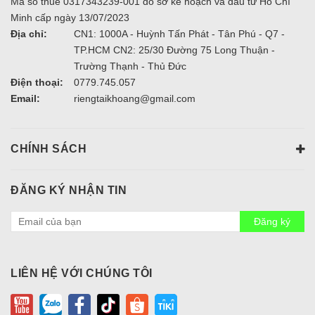
Mã số thuế 0317343239-001 do sở kế hoạch và đầu tư Hồ Chí
Minh cấp ngày 13/07/2023
Địa chỉ:
CN1: 1000A - Huỳnh Tấn Phát - Tân Phú - Q7 -
TP.HCM CN2: 25/30 Đường 75 Long Thuận -
Trường Thạnh - Thủ Đức
Điện thoại:
0779.745.057
Email:
riengtaikhoang@gmail.com
CHÍNH SÁCH
ĐĂNG KÝ NHẬN TIN
Đăng ký
LIÊN HỆ VỚI CHÚNG TÔI